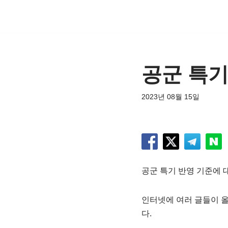
콘
텐
츠
공군 특기
로
건
너
2023년 08월 15일
뛰
기
공군 특기 반영 기준에 
인터넷에 여러 글들이 
다.