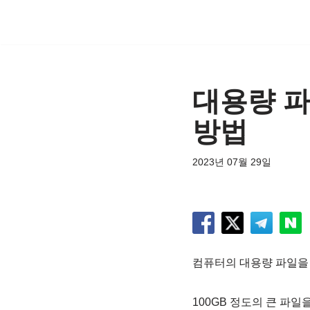
콘
텐
츠
대용량 파
로
건
방법
너
뛰
2023년 07월 29일
기
컴퓨터의 대용량 파일을 
100GB 정도의 큰 파일