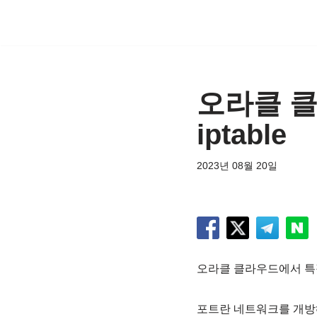
콘
텐
츠
오라클 클
로
건
iptable
너
뛰
2023년 08월 20일
기
오라클 클라우드에서 특
포트란 네트워크를 개방해