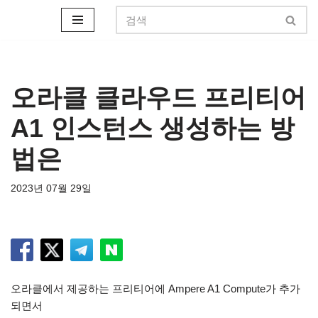
콘
텐
츠
로
오라클 클라우드 프리티어
건
A1 인스턴스 생성하는 방
너
뛰
법은
기
2023년 07월 29일
오라클에서 제공하는 프리티어에 Ampere A1 Compute가 추가
되면서