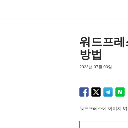
콘
텐
츠
워드프레스
로
건
방법
너
뛰
2023년 07월 03일
기
워드프레스에 이미지 여