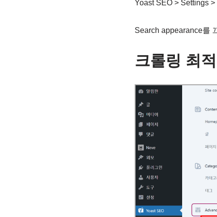
Yoast SEO > Settings >
Search appearan
크롤링 최