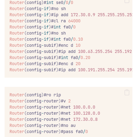
Router
(
config
)
#
int
 se0
/
0
/
0
Router
(
config
-if
)
#no sh
Router
(
config
-if
)
#ip add 
172.30.0.9
255.255.255.252
Router
(
config
-if
)
#cl ra 
64000
Router
(
config
-if
)
#
int
 fa0
/
0
Router
(
config
-if
)
#no sh
Router
(
config
-if
)
#
int
 fa0
/
0.10
Router
(
config
-
subif
)
#enc d 
10
Router
(
config
-
subif
)
#ip add 
100.63.255.254
255.192.0
Router
(
config
-
subif
)
#
int
 fa0
/
0.20
Router
(
config
-
subif
)
#enc d 
20
Router
(
config
-
subif
)
#ip add 
100.191.255.254
255.192.
Router
(
config
)
#ro rip
Router
(
config
-
router
)
#v 
2
Router
(
config
-
router
)
#net 
100.0.0.0
Router
(
config
-
router
)
#net 
100.128.0.0
Router
(
config
-
router
)
#net 
172.30.0.8
Router
(
config
-
router
)
#no au
Router
(
config
-
router
)
#pass fa0
/
0