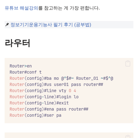
유튜브 해설강의
를 참고하는 게 가장 편합니다.
📌
정보기기운용기능사 필기 후기 (공부법)
라우터
Router
>
en
Router#conf t
Router
(
config
)
#ba mo @
^
$#
~
 Router_01 
~
#$
^
@
Router
(
config
)
#us user01 pass router##
Router
(
config
)
#line vty 
0
4
Router
(
config
-
line
)
#login lo
Router
(
config
-
line
)
#exit
Router
(
config
)
#ena pass router##
Router
(
config
)
#ser pa