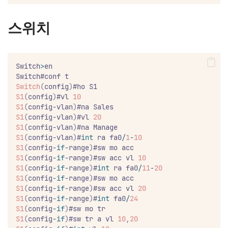
스위치
Switch
>
en
Switch#conf t
Switch
(
config
)
#ho S1
S1
(
config
)
#vl 
10
S1
(
config
-
vlan
)
#na Sales
S1
(
config
-
vlan
)
#vl 
20
S1
(
config
-
vlan
)
#na Manage
S1
(
config
-
vlan
)
#
int
 ra fa0
/
1
-
10
S1
(
config
-if-
range
)
#sw mo acc
S1
(
config
-if-
range
)
#sw acc vl 
10
S1
(
config
-if-
range
)
#
int
 ra fa0
/
11
-
20
S1
(
config
-if-
range
)
#sw mo acc
S1
(
config
-if-
range
)
#sw acc vl 
20
S1
(
config
-if-
range
)
#
int
 fa0
/
24
S1
(
config
-if
)
#sw mo tr
S1
(
config
-if
)
#sw tr a vl 
10
,
20