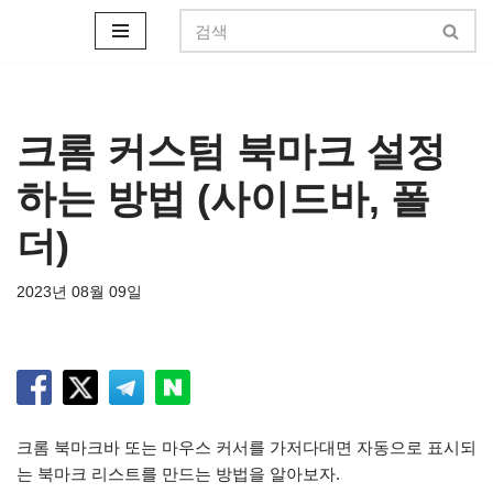
콘
텐
츠
로
크롬 커스텀 북마크 설정
건
하는 방법 (사이드바, 폴
너
뛰
더)
기
2023년 08월 09일
크롬 북마크바 또는 마우스 커서를 가저다대면 자동으로 표시되
는 북마크 리스트를 만드는 방법을 알아보자.