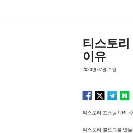
콘
텐
츠
티스토리 
로
건
이유
너
뛰
2023년 07월 21일
기
티스토리 포스팅 URL 
티스토리 블로그를 만들면