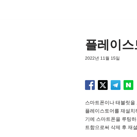
콘
텐
츠
플레이스
로
건
너
2022년 11월 15일
뛰
기
스마트폰이나 태블릿을 오
플레이스토어를 재설치하고
기에 스마트폰을 루팅하
트함으로써 삭제 후 재설