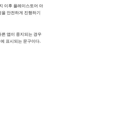
 중지 이후 플레이스토어 아
정을 안전하게 진행하기
 다른 앱이 중지되는 경우
에 표시되는 문구이다.