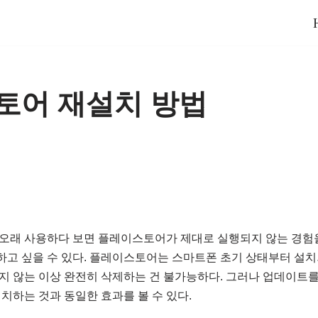
토어 재설치 방법
래 사용하다 보면 플레이스토어가 제대로 실행되지 않는 경험을 
 싶을 수 있다. 플레이스토어는 스마트폰 초기 상태부터 설치되
지 않는 이상 완전히 삭제하는 건 불가능하다. 그러나 업데이트를
치하는 것과 동일한 효과를 볼 수 있다.