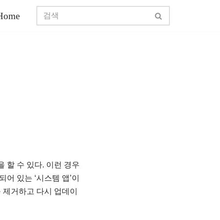
Home
할 수 있다. 이런 경우
어 있는 ‘시스템 앱’이
 제거하고 다시 업데이